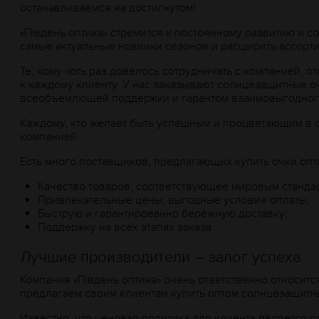
останавливаемся на достигнутом!
«Пiвдень оптика» стремится к постоянному развитию и 
самые актуальные новинки сезонов и расширить ассорти
Те, кому хоть раз довелось сотрудничать с компанией, 
к каждому клиенту. У нас заказывают солнцезащитные о
всеобъемлющей поддержки и гарантом взаимовыгодного,
Каждому, кто желает быть успешным и процветающим в с
компанией.
Есть много поставщиков, предлагающих купить очки опто
Качество товаров, соответствующее мировым станда
Привлекательные цены, выгодные условия оплаты;
Быструю и гарантированно бережную доставку;
Поддержку на всех этапах заказа.
Лучшие производители – залог успеха
Компания «Пiвдень оптика» очень ответственно относитс
предлагаем своим клиентам купить оптом солнцезащитн
Известно, что ценовая политика для клиента является 