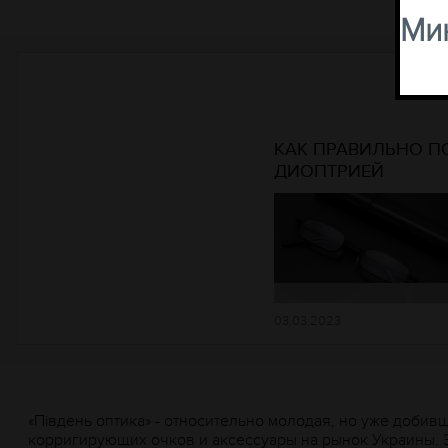
Мин
КАК ПРАВИЛЬНО П
ДИОПТРИЕЙ
03.03.2023
«Пiвдень оптика» - относительно молодая, но уже добив
корригирующих очков и аксессуары на рынок Украины. 