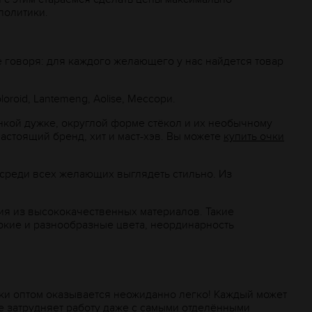
политики.
 говоря: для каждого желающего у нас найдется товар
oroid, Lantemeng, Aolise, Мессори.
нкой дужке, округлой форме стёкол и их необычному
астоящий бренд, хит и маст-хэв. Вы можете
купить очки
 среди всех желающих выглядеть стильно. Из
ия из высококачественных материалов. Такие
ркие и разнообразные цвета, неординарность
чки оптом оказывается неожиданно легко! Каждый может
е затрудняет работу даже с самыми отделёнными