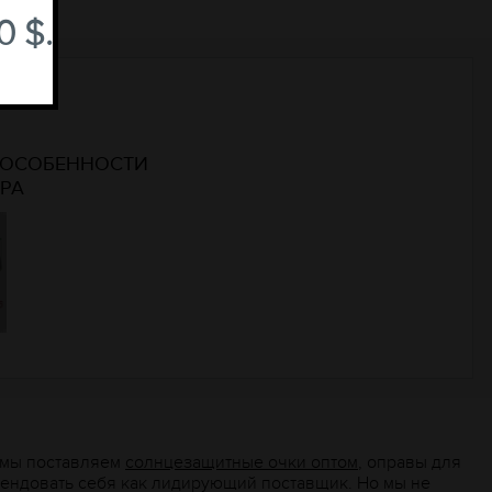
 $.
: ОСОБЕННОСТИ
РА
, мы поставляем
солнцезащитные очки оптом
, оправы для
мендовать себя как лидирующий поставщик. Но мы не