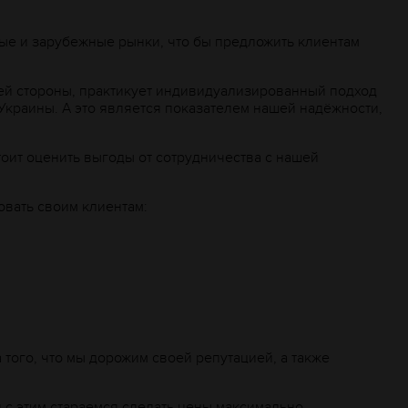
ные и зарубежные рынки, что бы предложить клиентам
чшей стороны, практикует индивидуализированный подход
Украины. А это является показателем нашей надёжности,
оит оценить выгоды от сотрудничества с нашей
овать своим клиентам:
 того, что мы дорожим своей репутацией, а также
.
 с этим стараемся сделать цены максимально