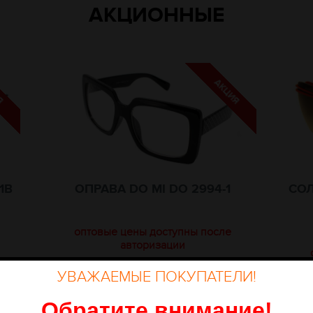
АКЦИОННЫЕ
1B
ОПРАВА DO MI DO 2994-1
СОЛ
оптовые цены доступны после
авторизации
УВАЖАЕМЫЕ ПОКУПАТЕЛИ!
Обратите внимание
!