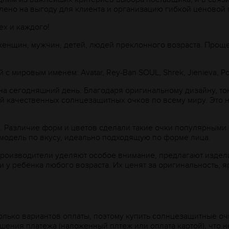
влено на выгоду для клиента и организацию гибкой ценовой 
ех и каждого!
женщин, мужчин, детей, людей преклонного возраста. Проще
мировым именем: Avatar, Rey-Ban SOUL, Shrek, Jienieva, Pol
на сегодняшний день. Благодаря оригинальному дизайну, то
ей качественных солнцезащитных очков по всему миру. Это н
. Различие форм и цветов сделали такие очки популярными
 модель по вкусу, идеально подходящую по форме лица.
роизводители уделяют особое внимание, предлагают издел
у ребёнка любого возраста. Их ценят за оригинальность, я
олько вариантов оплаты, поэтому купить солнцезащитные о
ения платежа (наложенный плтеж или оплата картой), что н