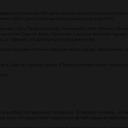
совершенствованию. Мы день ото дня мониторим отечествен
мент, найти оригинальные солнцезащитные очки (опт).
отмечают, что «Пiвдень оптика» показывает себя только с лу
чки оптом Одесса, Киев, Николаев и другие крупные города 
 а, главное, плодотворного сотрудничества.
фере продажи оптики и модных аксессуаров, непременно ст
м в Одессе, однако только «Пiвдень оптика» может гарантир
ртам;
я к выбору поставщиков продукции. В первую очередь, из-за
ые очки, которые станут идеальным финансовым вложением
одним из важнейших критериев выбора поставщика, и в связи