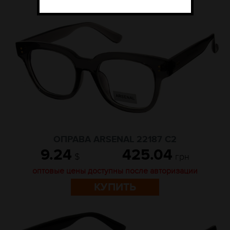
ОПРАВА ARSENAL 22187 C2
9.24
425.04
$
грн
оптовые цены доступны после авторизации
КУПИТЬ