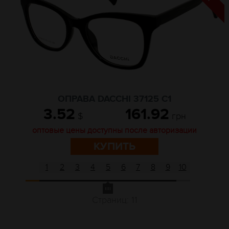
ОПРАВА DACCHI 37125 C1
3.52
161.92
$
грн
оптовые цены доступны после авторизации
КУПИТЬ
1
2
3
4
5
6
7
8
9
10
Страниц: 11