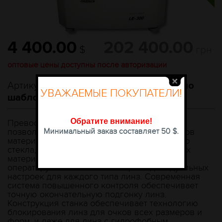
4 400.00
202 400.00
$
грн
оптовые цены доступны после авторизации
Артикул:
Станок для обработки линз по
УВАЖАЕМЫЕ ПОКУПАТЕЛИ!
шаблону SUPORE LE-300
Обратите внимание
!
Превосходная функциональность LE-300
Минимальный заказ составляет 50 $.
позволяет обрабатывать линзы из всех типов
материалов: пластика, стекла, фотохромного
стекла, трайвекса, акрила, высокоиндексных
материалов, поликарбоната, предоставляя
оператору возможность выбора индивидуальных
настроек для каждого типа линз. Современная
система повышенного контроля обеспечивает
точную окончательную подгонку линз.
Конструкция станка обеспечивает технологию
блокирования линз для очков всех размеров и
форм, и даже для линз с гидрофобным