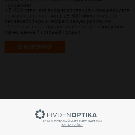
покрытием.
LE-400 отвечает всем требованиям специалистов
по изготовлению линз. LE-300 обеспечивает
бесперебойную и эффективную работу по
обработке линз, предоставляя непревзойденно
качественный готовый продукт.
В КОРЗИНУ
2014 © ОПТОВЫЙ ИНТЕРНЕТ МАГАЗИН
КАРТА САЙТА