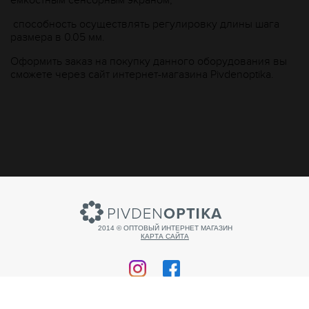
емкостным сенсорным экраном;
способность осуществлять регулировку длины шага
размера в 0.05 мм.
Оформить заказ на покупку данного оборудования вы
сможете через сайт интернет-магазина Рivdenoptika.
2014 © ОПТОВЫЙ ИНТЕРНЕТ МАГАЗИН
КАРТА САЙТА