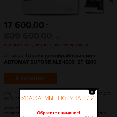
17 600.00
$
809 600.00
грн
оптовые цены доступны после авторизации
Артикул:
Станок для обработки линз
АВТОМАТ SUPORE ALE-1000+ST 1200
В КОРЗИНУ
СТАНОК ДЛЯ ОБРАБОТКИ ЛИНЗ АВТОМАТ SUPORE ALE-
УВАЖАЕМЫЕ ПОКУПАТЕЛИ!
1000+ST 1200
Автоматизированный станок, используемый для
обработки линз при изготовлении очков. Устройство
Обратите внимание
!