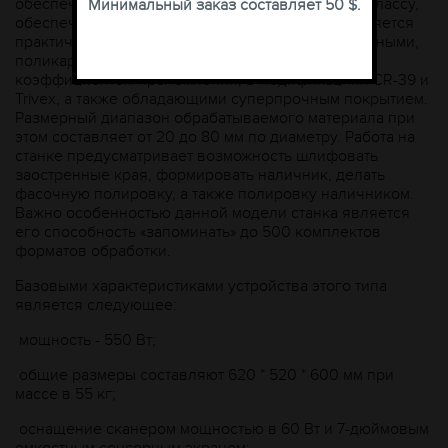
обеспечивает относится к профессиональному классу,
Минимальный заказ составляет 50 $.
обеспечивая давление зажима до 80 кг. Применяется
практически со всеми форматами линз – стеклянными,
поликарбонатными, отличающимися высоким
коэффициентом преломления, в модификациях CR-39 и
Trivex, а также обладающими суперпрочным покрытием.
Размерный диапазон обрабатываемого материала при
этом составляет от 20 до 80 мм по диаметру. Работа на
станке предусматривает возможность шлифовать
заостренные края, формировать наличник, делать
фасочную полировку, а также полировку наличником.
Важно особенностью данной модели станка является
его способность «запоминать» до 500 комплектов
форматов обработки.
Базовыми характеристиками устройства этого типа
является следующее:
мощность - 550 Вт;
общие размеры составляют 620 * 520 * 600 мм при
массе в 55 кг;
оснащение сканером мощностью в 60 Вт и 7-дюймовым