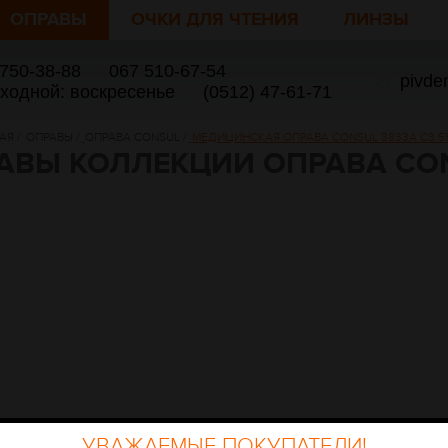
ОПРАВЫ
ОЧКИ ДЛЯ ЧТЕНИЯ
ЛИНЗЫ
 750-38-88
/
067 510-67-54
pivde
ыходной: воскресенье
/
(0512) 47-61-71
АЯ
/
ОПРАВЫ
/
ОПРАВА CONSUL
/
МЕДИЦИНСКАЯ ОПРАВА CONSUL 3833A C3 55-
АВЫ КОЛЛЕКЦИИ ОПРАВА CO
УВАЖАЕМЫЕ ПОКУПАТЕЛИ!