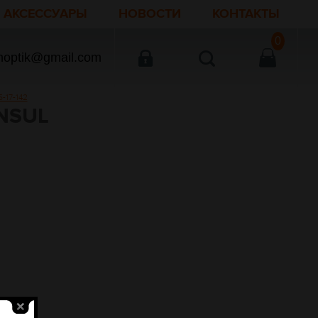
АКСЕССУАРЫ
НОВОСТИ
КОНТАКТЫ
0
noptik@gmail.com
17-142
NSUL