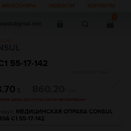
АКСЕССУАРЫ
НОВОСТИ
КОНТАКТЫ
0
noptik@gmail.com
17-142
NSUL
 55-17-142
СЛЕДУЮЩИЙ ТОВАР
8.70
860.20
$
грн
овые цены доступны после авторизации
тикул:
МЕДИЦИНСКАЯ ОПРАВА CONSUL
39A C1 55-17-142