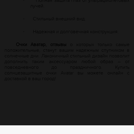
Полная защита глаз от ультрафиолетовых
·
лучей.
Стильный внешний вид.
·
Надежная и долговечная конструкция.
·
Очки Аватар, отзывы
о которых только самые
положительные, станут вашим надежным спутником в
солнечные дни. Лаконичный стильный дизайн позволит
дополнить таким аксессуаром любой образ – от
повседневного до праздничного. Купить
солнцезащитные очки
A
vatar вы можете онлайн с
доставкой в ваш город!