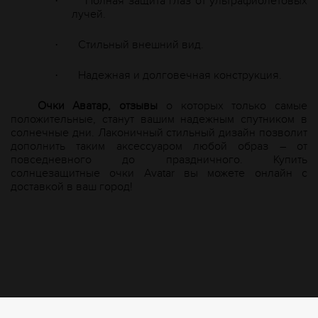
Полная защита глаз от ультрафиолетовых
·
лучей.
Стильный внешний вид.
·
Надежная и долговечная конструкция.
·
Очки Аватар, отзывы
о которых только самые
положительные, станут вашим надежным спутником в
солнечные дни. Лаконичный стильный дизайн позволит
дополнить таким аксессуаром любой образ – от
повседневного до праздничного. Купить
солнцезащитные очки
A
vatar вы можете онлайн с
доставкой в ваш город!