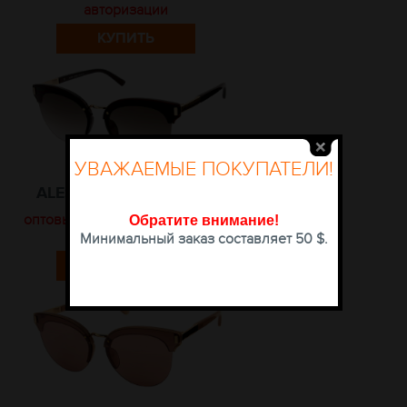
авторизации
КУПИТЬ
УВАЖАЕМЫЕ ПОКУПАТЕЛИ!
ALESE 9351 C320-644-1
оптовые цены доступны после
Обратите внимание
!
авторизации
Минимальный заказ составляет 50 $.
КУПИТЬ