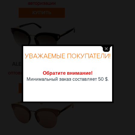
авторизации
КУПИТЬ
УВАЖАЕМЫЕ ПОКУПАТЕЛИ!
ALESE 9351 C320-644-1
оптовые цены доступны после
Обратите внимание
!
авторизации
Минимальный заказ составляет 50 $.
КУПИТЬ