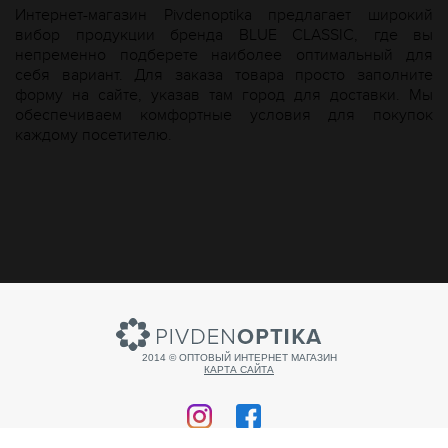
Интернет-магазин Рivdenoptika предлагает широкий
вибор продукции бренда BLUE CLASSIC, где вы
непременно подберете наиболее оптимальный для
себя вариант. Для заказа товара просто заполните
форму на сайте, указав там город для доставки. Мы
обеспечиваем комфортные условия для покупок
каждому посетителю.
2014 © ОПТОВЫЙ ИНТЕРНЕТ МАГАЗИН
КАРТА САЙТА