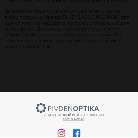
переносице, без дискомфортных ощущений для кожи.
Интернет-магазин Рivdenoptika предлагает широкий
вибор продукции бренда BLUE CLASSIC POLAROID, где
вы непременно подберете наиболее оптимальный для
себя вариант. Для заказа товара просто заполните
форму на сайте, указав там город для доставки. Мы
обеспечиваем комфортные условия для покупок
каждому посетителю.
2014 © ОПТОВЫЙ ИНТЕРНЕТ МАГАЗИН
КАРТА САЙТА