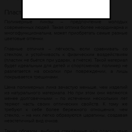
Пластиковые линзы
Полимерные линзы – предпочтение молодых
современных людей. Такая оптика более неординарна и
многофункциональна, может приобретать самые разные
цветовые оттенки.
Главные отличия – лёгкость, если сравнивать со
стеклом, и устойчивость к физическим воздействиям
(пластик не бьётся при ударах, а гнётся). Такой материал
будет идеальным для детей и спортсменов: полимер не
разлетается на осколки при повреждении, а лишь
покрывается трещинами.
Цена полимерных линз зачастую меньше, чем изделий
из натурального материала. Но при этом они являются
менее долговечными – по истечении нескольких лет
теряют часть своих оптических свойств. К тому же
требуют к себе более бережного отношения, чем
стекло, – на них легко образуются царапины, создавая
неэстетичный вид очков.
Таким образом, выбирая стеклянные или пластиковые