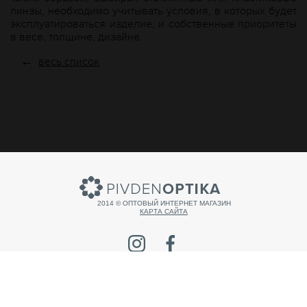
линзы, необходимо учитывать условия, в которых будет
эксплуатироваться изделие, и собственные приоритеты
в весе, толщине, дизайне.
←
весь список
2014 © ОПТОВЫЙ ИНТЕРНЕТ МАГАЗИН
КАРТА САЙТА
Продвижение сайта