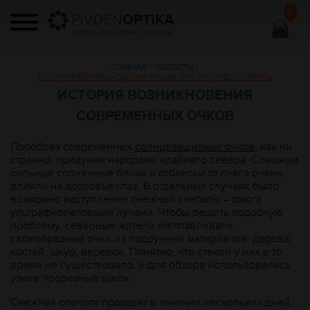
0
PIVDEN
OPTIKA
ОПТОВЫЙ ИНТЕРНЕТ МАГАЗИН
ГЛАВНАЯ
/
НОВОСТИ
/
ИСТОРИЯ ВОЗНИКНОВЕНИЯ ОЧКОВ: ЭТО ИНТЕРЕСНО ЗНАТЬ
ИСТОРИЯ ВОЗНИКНОВЕНИЯ
СОВРЕМЕННЫХ ОЧКОВ
Прообраз современных
солнцезащитных очков
, как ни
странно, придуман народами крайнего севера. Слишком
сильные солнечные блики и отблески от снега очень
влияли на здоровье глаз. В отдельных случаях было
возможно наступление снежной слепоты – ожога
ультрафиолетовыми лучами. Чтобы решить подобную
проблему, северные жители изготавливали
своеобразные очки из подручных материалов: дерева,
костей, шкур, веревок. Понятно, что стекол у них в то
время не существовало, и для обзора использовались
узкие прорезные щели.
Снежная слепота проходит в течении нескольких дней,