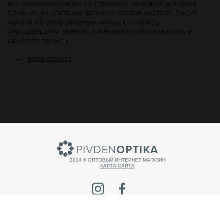
экспериментировать со стеклами, пытаться доказать
влияние их цвета на зрение и состояние глаз. Уже в
начала ХХ века зеленые линзы считались
улучшающими зрение, а желтые использовались в
качестве защиты.
←
весь список
2014 © ОПТОВЫЙ ИНТЕРНЕТ МАГАЗИН
КАРТА САЙТА