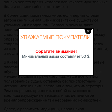
однако все это время человек испытывает мучительные
боли и не видит абсолютно ничего.
В более цивилизованном мире, если верить словам
автора книги «Земля Санникова» также существуют
упоминания о подобном. Согласно роману, даже
наличие очень темных стекол у очков не способно
спасти от слепоты, если существует промежуток между
УВАЖАЕМЫЕ ПОКУПАТЕЛИ!
оправой и лицом. Поэтому окуляры, как прообраз
современных очков видоизменяли при помощи сеток
из жемчуга или перламутра. Отсюда, по всей видимости,
Обратите внимание
!
и пошла традиция украшать аксессуар.
Минимальный заказ составляет 50 $.
В Китае же людьми использовались тонкие кварцевые
пластинки. Вот только необходимость в них
обуславливалась не заботой о собственных глазах, а
желание скрыть выражение лица. Чаще всего этим
пользовались судьи, оставаясь беспристрастными. В
истории можно найти сведения о том, что императоры
Рима старались приносить с собой на массовые
зрелища изумрудные зеркала, и так делали свое
времяпрепровождение там несравнимо комфортней.
Далее, с развитием медицины, народ начал