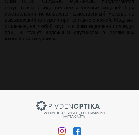
Очки BLUE CLASSIC POLAROID предлагаются
покупателям в виде женских и мужских моделей. При
изготовлении используется качественный металл, не
вызывающий аллергии при контакте с кожей. Модные,
стильные, на любой вкус, эти очки идеально подойдут
вам, и станут надежным спутником в различных
жизненных ситуациях.
2014 © ОПТОВЫЙ ИНТЕРНЕТ МАГАЗИН
КАРТА САЙТА