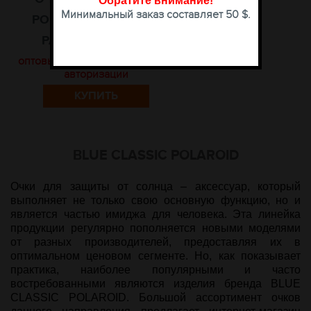
Обратите внимание
!
Минимальный заказ составляет 50 $.
POLAROID 31625 C56
РАЗМЕР 54-20-140
оптовые цены доступны после
авторизации
КУПИТЬ
BLUE CLASSIC POLAROID
Очки для защиты от солнца – аксессуар, который
выполняет не только свою основную функцию, но и
является частью имиджа для человека. Эта линейка
продукции регулярно пополняется новыми моделями
от разных производителей, предоставляя их в
оптимальном ценовом сегменте. Но, как показывает
практика, наиболее популярными и часто
востребованными являются изделия бренда
BLUE
CLASSIC POLAROID
. Большой ассортимент очков