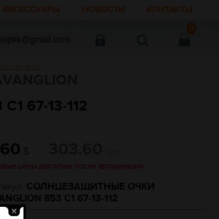
АКСЕССУАРЫ
НОВОСТИ
КОНТАКТЫ
0
noptik@gmail.com
 C1 67-13-112
AVANGLION
1 67-13-112
.60
303.60
$
грн
овые цены доступны после авторизации
тикул:
СОЛНЦЕЗАЩИТНЫЕ ОЧКИ
ANGLION 853 C1 67-13-112