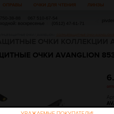
ОПРАВЫ
ОЧКИ ДЛЯ ЧТЕНИЯ
ЛИНЗЫ
 750-38-88
/
067 510-67-54
pivde
ыходной: воскресенье
/
(0512) 47-61-71
ЛНЦЕЗАЩИТНЫЕ ОЧКИ
/
AVANGLION
/
СОЛНЦЕЗАЩИТНЫЕ ОЧКИ AVANGLION 853
ЩИТНЫЕ ОЧКИ КОЛЛЕКЦИИ 
ТНЫЕ ОЧКИ AVANGLION 853 C
6
опт
Ар
AV
УВАЖАЕМЫЕ ПОКУПАТЕЛИ!