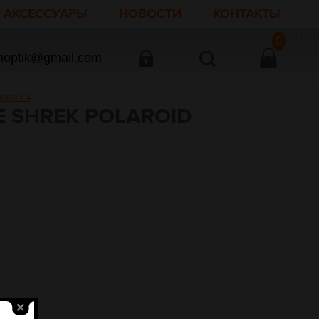
АКСЕССУАРЫ
НОВОСТИ
КОНТАКТЫ
0
noptik@gmail.com
9617 C4
 SHREK POLAROID