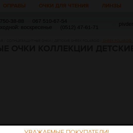
ОПРАВЫ
ОЧКИ ДЛЯ ЧТЕНИЯ
ЛИНЗЫ
 750-38-88
/
067 510-67-54
pivde
ыходной: воскресенье
/
(0512) 47-61-71
АЯ
/
СОЛНЦЕЗАЩИТНЫЕ ОЧКИ
/
ДЕТСКИЕ SHREK POLAROID
/
SHREK POLAROID 1
 ОЧКИ КОЛЛЕКЦИИ ДЕТСКИЕ
УВАЖАЕМЫЕ ПОКУПАТЕЛИ!