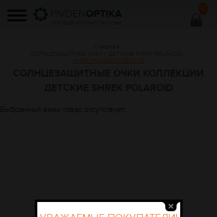
0
PIVDEN
OPTIKA
ОПТОВЫЙ ИНТЕРНЕТ МАГАЗИН
ГЛАВНАЯ
/
СОЛНЦЕЗАЩИТНЫЕ ОЧКИ
/
ДЕТСКИЕ SHREK POLAROID
/
SHREK POLAROID 19607 C5
СОЛНЦЕЗАЩИТНЫЕ ОЧКИ КОЛЛЕКЦИИ
ДЕТСКИЕ SHREK POLAROID
Выбранный вами товар отсутствует.