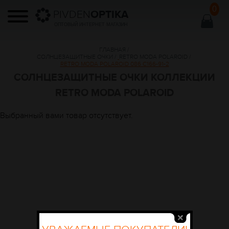
0
PIVDEN
OPTIKA
ОПТОВЫЙ ИНТЕРНЕТ МАГАЗИН
ГЛАВНАЯ
/
СОЛНЦЕЗАЩИТНЫЕ ОЧКИ
/
RETRO MODA POLAROID
/
RETRO MODA POLAROID 086 C166-91-2
СОЛНЦЕЗАЩИТНЫЕ ОЧКИ КОЛЛЕКЦИИ
RETRO MODA POLAROID
Выбранный вами товар отсутствует.