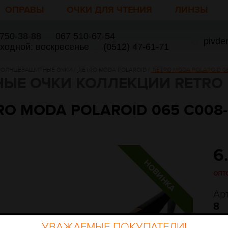
ОПРАВЫ
ОЧКИ ДЛЯ ЧТЕНИЯ
ЛИНЗЫ
 750-38-88
/
067 510-67-54
pivde
ыходной: воскресенье
/
(0512) 47-61-71
СОЛНЦЕЗАЩИТНЫЕ ОЧКИ
/
RETRO MODA POLAROID
/
RETRO MODA POLAROID 06
ЫЕ ОЧКИ КОЛЛЕКЦИИ RETRO 
RO MODA POLAROID 065 C008-
6
опт
Ар
8
УВАЖАЕМЫЕ ПОКУПАТЕЛИ!