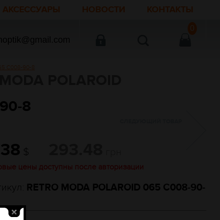
АКСЕССУАРЫ
НОВОСТИ
КОНТАКТЫ
0
noptik@gmail.com
5 C008-90-8
MODA POLAROID
90-8
СЛЕДУЮЩИЙ ТОВАР
.38
293.48
$
грн
овые цены доступны после авторизации
тикул:
RETRO MODA POLAROID 065 C008-90-