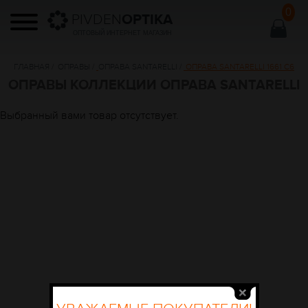
0
PIVDEN
OPTIKA
ОПТОВЫЙ ИНТЕРНЕТ МАГАЗИН
ГЛАВНАЯ
/
ОПРАВЫ
/
ОПРАВА SANTARELLI
/
ОПРАВА SANTARELLI 1661 C6
ОПРАВЫ КОЛЛЕКЦИИ ОПРАВА SANTARELLI
Выбранный вами товар отсутствует.