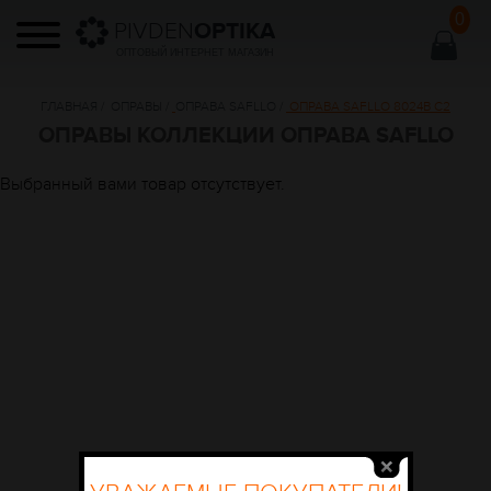
0
PIVDEN
OPTIKA
ОПТОВЫЙ ИНТЕРНЕТ МАГАЗИН
ГЛАВНАЯ
/
ОПРАВЫ
/
ОПРАВА SAFLLO
/
ОПРАВА SAFLLO 8024В C2
ОПРАВЫ КОЛЛЕКЦИИ ОПРАВА SAFLLO
Выбранный вами товар отсутствует.