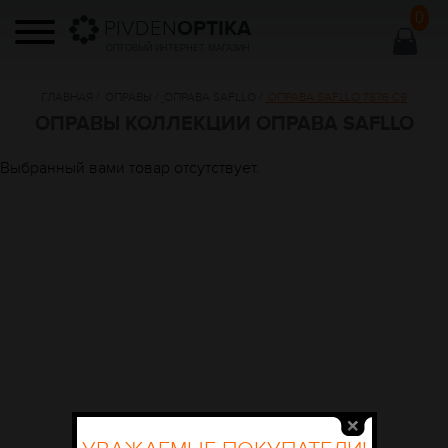
0
PIVDEN
OPTIKA
ОПТОВЫЙ ИНТЕРНЕТ МАГАЗИН
ГЛАВНАЯ
/
ОПРАВЫ
/
ОПРАВА SAFLLO
/
ОПРАВА SAFLLO 7876 C9
ОПРАВЫ КОЛЛЕКЦИИ ОПРАВА SAFLLO
Выбранный вами товар отсутствует.