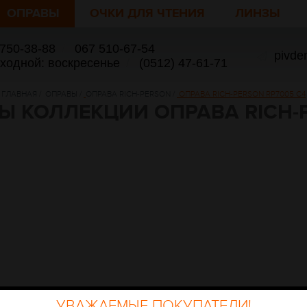
ОПРАВЫ
ОЧКИ ДЛЯ ЧТЕНИЯ
ЛИНЗЫ
 750-38-88
/
067 510-67-54
pivde
ыходной: воскресенье
/
(0512) 47-61-71
ГЛАВНАЯ
/
ОПРАВЫ
/
ОПРАВА RICH-PERSON
/
ОПРАВА RICH-PERSON RP7005 C4
Ы КОЛЛЕКЦИИ ОПРАВА RICH-
УВАЖАЕМЫЕ ПОКУПАТЕЛИ!