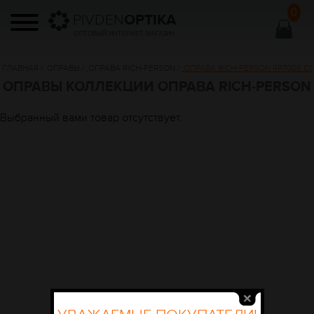
0
PIVDEN
OPTIKA
ОПТОВЫЙ ИНТЕРНЕТ МАГАЗИН
ГЛАВНАЯ
/
ОПРАВЫ
/
ОПРАВА RICH-PERSON
/
ОПРАВА RICH-PERSON RP7005 C1
ОПРАВЫ КОЛЛЕКЦИИ ОПРАВА RICH-PERSON
Выбранный вами товар отсутствует.