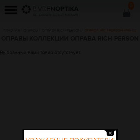
0
PIVDEN
OPTIKA
ОПТОВЫЙ ИНТЕРНЕТ МАГАЗИН
ГЛАВНАЯ
/
ОПРАВЫ
/
ОПРАВА RICH-PERSON
/
ОПРАВА RICH PERSON 1749 C3
ОПРАВЫ КОЛЛЕКЦИИ ОПРАВА RICH-PERSON
Выбранный вами товар отсутствует.