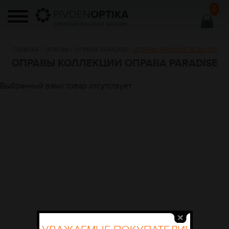
0
PIVDEN
OPTIKA
ОПТОВЫЙ ИНТЕРНЕТ МАГАЗИН
ГЛАВНАЯ
/
ОПРАВЫ
/
ОПРАВА PARADISE
/
ОПРАВА PARADISE 76292 C10
ОПРАВЫ КОЛЛЕКЦИИ ОПРАВА PARADISE
Выбранный вами товар отсутствует.