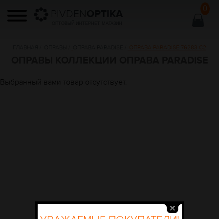
0
PIVDEN
OPTIKA
ОПТОВЫЙ ИНТЕРНЕТ МАГАЗИН
ГЛАВНАЯ
/
ОПРАВЫ
/
ОПРАВА PARADISE
/
ОПРАВА PARADISE 76283 C2
ОПРАВЫ КОЛЛЕКЦИИ ОПРАВА PARADISE
Выбранный вами товар отсутствует.