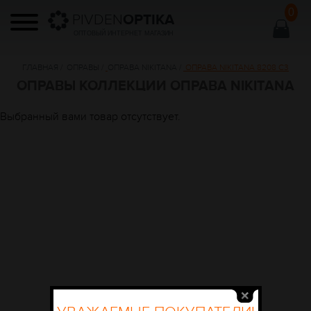
0
PIVDEN
OPTIKA
ОПТОВЫЙ ИНТЕРНЕТ МАГАЗИН
ГЛАВНАЯ
/
ОПРАВЫ
/
ОПРАВА NIKITANA
/
ОПРАВА NIKITANA 8208 C3
ОПРАВЫ КОЛЛЕКЦИИ ОПРАВА NIKITANA
Выбранный вами товар отсутствует.