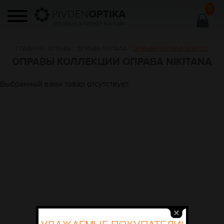
0
PIVDEN
OPTIKA
ОПТОВЫЙ ИНТЕРНЕТ МАГАЗИН
ГЛАВНАЯ
/
ОПРАВЫ
/
ОПРАВА NIKITANA
/
ОПРАВА NIKITANA 3365 C2
ОПРАВЫ КОЛЛЕКЦИИ ОПРАВА NIKITANA
Выбранный вами товар отсутствует.