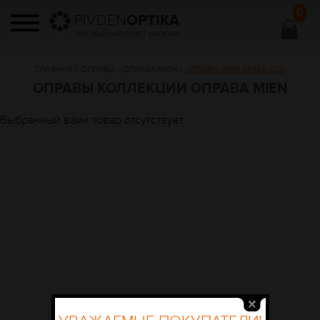
0
PIVDEN
OPTIKA
ОПТОВЫЙ ИНТЕРНЕТ МАГАЗИН
ГЛАВНАЯ
/
ОПРАВЫ
/
ОПРАВА MIEN
/
ОПРАВА MIEN 6545A C20
ОПРАВЫ КОЛЛЕКЦИИ ОПРАВА MIEN
Выбранный вами товар отсутствует.