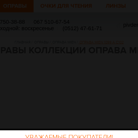
ОПРАВЫ
ОЧКИ ДЛЯ ЧТЕНИЯ
ЛИНЗЫ
 750-38-88
/
067 510-67-54
pivde
ыходной: воскресенье
/
(0512) 47-61-71
ГЛАВНАЯ
/
ОПРАВЫ
/
ОПРАВА MIEN
/
ОПРАВА MIEN 1099 A C102
РАВЫ КОЛЛЕКЦИИ ОПРАВА M
УВАЖАЕМЫЕ ПОКУПАТЕЛИ!