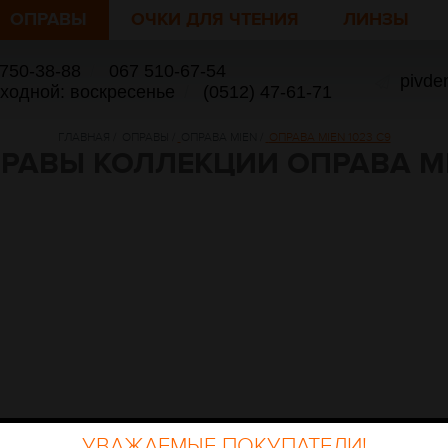
ОПРАВЫ
ОЧКИ ДЛЯ ЧТЕНИЯ
ЛИНЗЫ
 750-38-88
/
067 510-67-54
pivde
ыходной: воскресенье
/
(0512) 47-61-71
ГЛАВНАЯ
/
ОПРАВЫ
/
ОПРАВА MIEN
/
ОПРАВА MIEN 1023 C9
РАВЫ КОЛЛЕКЦИИ ОПРАВА M
УВАЖАЕМЫЕ ПОКУПАТЕЛИ!