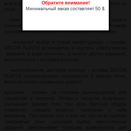
Обратите внимание
!
всего дня, практически «забывая» об их присутствии на
Минимальный заказ составляет 50 $.
лице;
полное отсутствие аллергических реакций на коже в
отличие от некачественных металлических сплавов,
способных вызывать сыпь и раздражения на дерме;
огромный выбор в плане конфигурации – оправы
DACCHI PLASTIK встречаются в круглом, классическом
формате, в виде «лисичек», и многих других вариаций,
включительно с экстравагантными;
многообразная цветовая палитра – оправы DACCHI
PLASTIK рекомендованы покупателям в разных тонах,
включая комбинированные модели.
Красивая оправа из пластика рекомендуется для
пациентов с миопией. Линзы с минусом визуально
уменьшают размер глаз, при этом броский ободок
позволяет смещать акценты, привлекая к себе
внимание. Пригодятся они и для тех, кто хочет сделать
имиджевые очки –хороший выбор оригинальных
моделей обеспечивает большие возможности для