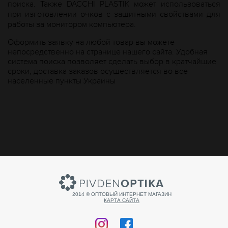
поиска. Также DACCHI PLASTIK может использоваться
при изготовлении очков с защитными свойствами для
работы за монитором компьютера.
Оформить заявку на любой товар вы можете
непосредственно на странице нашего сайта. Удобная
система поиска позволяет сделать выбор в кратчайшие
сроки, доставка заказов осуществляется во все
населенные пункты Украины
2014 © ОПТОВЫЙ ИНТЕРНЕТ МАГАЗИН
КАРТА САЙТА