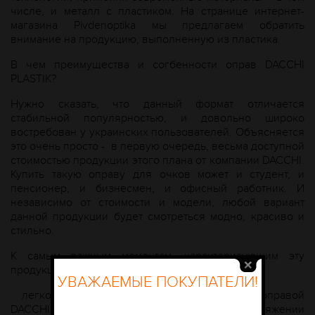
числе, и металл с пластиком. На странице интернет-
магазина Рivdenoptika мы предлагаем обратить
внимание на продукцию, выполненную из пластика.
В чем преимущества и согбенности оправ DACCHI
PLASTIK?
Нужно сказать, что данный формат отличается
стабильной популярностью, и довольно широко
востребован у украинских пользователей. Объясняется
это очень просто - в первую очередь, весьма доступной
стоимостью продукции этого плана от компании DACCHI.
Купить такую оправу для очков может и студент, и
пенсионер, и бизнесмен, и офисный работник. И
независимо от стоимости и модели, любой вариант
данной продукции будет смотреться модно, красиво и
стильно.
К самым важным моментам, характеризующим эту
продукцию, обычно относят:
УВАЖАЕМЫЕ ПОКУПАТЕЛИ!
легкость конструкции – очки с пластиковой оправой
DACCHI PLASTIK можно спокойно носить на протяжении