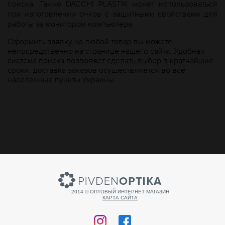
поиска. Также DACCHI PLASTIK может использоваться
при изготовлении очков с защитными свойствами для
работы за монитором компьютера.
Оформить заявку на любой товар вы можете
непосредственно на странице нашего сайта. Удобная
система поиска позволяет сделать выбор в кратчайшие
сроки, доставка заказов осуществляется во все
населенные пункты Украины
2014 © ОПТОВЫЙ ИНТЕРНЕТ МАГАЗИН
КАРТА САЙТА