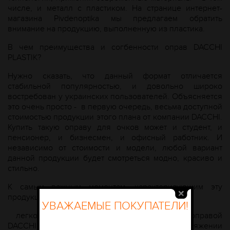
числе, и металл с пластиком. На странице интернет-
магазина Рivdenoptika мы предлагаем обратить
внимание на продукцию, выполненную из пластика.
В чем преимущества и согбенности оправ DACCHI
PLASTIK?
Нужно сказать, что данный формат отличается
стабильной популярностью, и довольно широко
востребован у украинских пользователей. Объясняется
это очень просто - в первую очередь, весьма доступной
стоимостью продукции этого плана от компании DACCHI.
Купить такую оправу для очков может и студент, и
пенсионер, и бизнесмен, и офисный работник. И
независимо от стоимости и модели, любой вариант
данной продукции будет смотреться модно, красиво и
стильно.
К самым важным моментам, характеризующим эту
продукцию, обычно относят:
УВАЖАЕМЫЕ ПОКУПАТЕЛИ!
легкость конструкции – очки с пластиковой оправой
DACCHI PLASTIK можно спокойно носить на протяжении