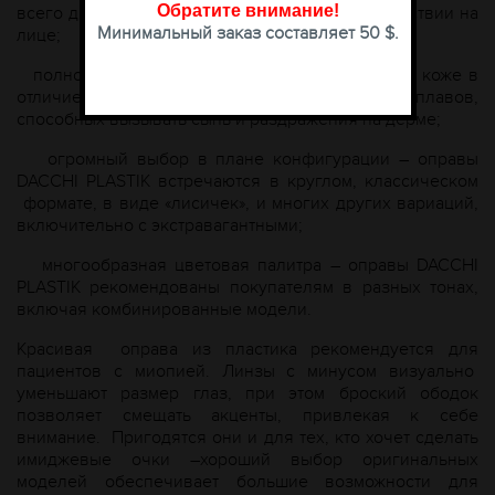
Обратите внимание
!
всего дня, практически «забывая» об их присутствии на
Минимальный заказ составляет 50 $.
лице;
полное отсутствие аллергических реакций на коже в
отличие от некачественных металлических сплавов,
способных вызывать сыпь и раздражения на дерме;
огромный выбор в плане конфигурации – оправы
DACCHI PLASTIK встречаются в круглом, классическом
формате, в виде «лисичек», и многих других вариаций,
включительно с экстравагантными;
многообразная цветовая палитра – оправы DACCHI
PLASTIK рекомендованы покупателям в разных тонах,
включая комбинированные модели.
Красивая оправа из пластика рекомендуется для
пациентов с миопией. Линзы с минусом визуально
уменьшают размер глаз, при этом броский ободок
позволяет смещать акценты, привлекая к себе
внимание. Пригодятся они и для тех, кто хочет сделать
имиджевые очки –хороший выбор оригинальных
моделей обеспечивает большие возможности для