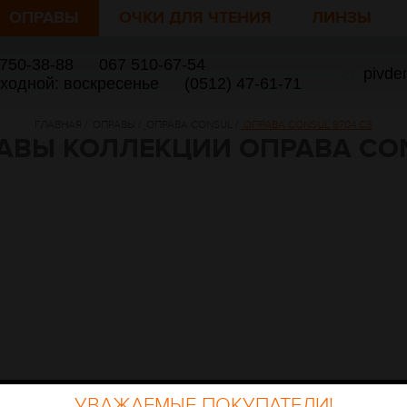
ОПРАВЫ
ОЧКИ ДЛЯ ЧТЕНИЯ
ЛИНЗЫ
 750-38-88
/
067 510-67-54
pivde
ыходной: воскресенье
/
(0512) 47-61-71
ГЛАВНАЯ
/
ОПРАВЫ
/
ОПРАВА CONSUL
/
ОПРАВА CONSUL 8704 C3
АВЫ КОЛЛЕКЦИИ ОПРАВА CO
УВАЖАЕМЫЕ ПОКУПАТЕЛИ!