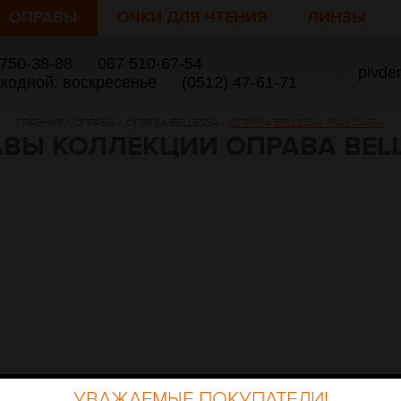
ОПРАВЫ
ОЧКИ ДЛЯ ЧТЕНИЯ
ЛИНЗЫ
 750-38-88
/
067 510-67-54
pivde
ыходной: воскресенье
/
(0512) 47-61-71
ГЛАВНАЯ
/
ОПРАВЫ
/
ОПРАВА BELLESSA
/
ОПРАВА BELLESSA 7603 C455A
ВЫ КОЛЛЕКЦИИ ОПРАВА BEL
УВАЖАЕМЫЕ ПОКУПАТЕЛИ!