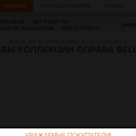
ОПРАВЫ
ОЧКИ ДЛЯ ЧТЕНИЯ
ЛИНЗЫ
 750-38-88
/
067 510-67-54
pivde
ыходной: воскресенье
/
(0512) 47-61-71
ГЛАВНАЯ
/
ОПРАВЫ
/
ОПРАВА BELLESSA
/
ОПРАВА BELLESSA 110112 C1
ВЫ КОЛЛЕКЦИИ ОПРАВА BEL
УВАЖАЕМЫЕ ПОКУПАТЕЛИ!