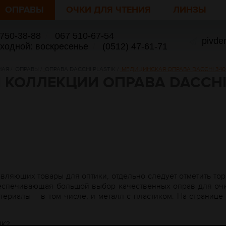
ОПРАВЫ
ОЧКИ ДЛЯ ЧТЕНИЯ
ЛИНЗЫ
 750-38-88
/
067 510-67-54
pivde
ыходной: воскресенье
/
(0512) 47-61-71
НАЯ
/
ОПРАВЫ
/
ОПРАВА DACCHI PLASTIK
/
МЕДИЦИНСКАЯ ОПРАВА DACCHI 3405
 КОЛЛЕКЦИИ ОПРАВА DACCHI 
вляющих товары для оптики, отдельно следует отметить тор
еспечивающая большой выбор качественных оправ для очк
риалы – в том числе, и металл с пластиком. На странице и
IK?