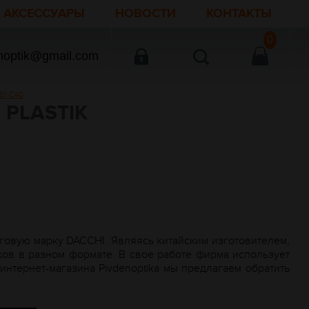
АКСЕССУАРЫ
НОВОСТИ
КОНТАКТЫ
0
noptik@gmail.com
1 С40
PLASTIK
говую марку DACCHI. Являясь китайским изготовителем,
ов в разном формате. В свое работе фирма использует
нтернет-магазина Рivdenoptika мы предлагаем обратить