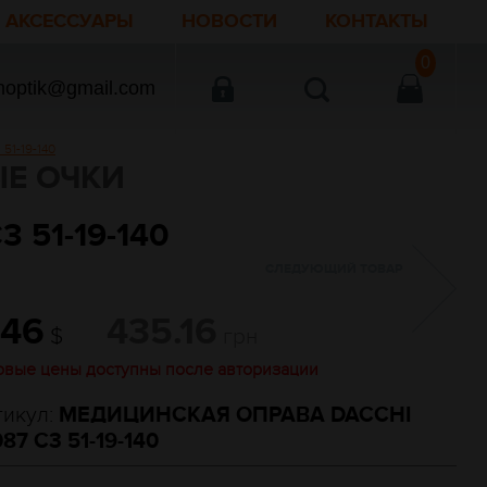
АКСЕССУАРЫ
НОВОСТИ
КОНТАКТЫ
0
noptik@gmail.com
1-19-140
Е ОЧКИ
 51-19-140
СЛЕДУЮЩИЙ ТОВАР
.46
435.16
$
грн
овые цены доступны после авторизации
тикул:
МЕДИЦИНСКАЯ ОПРАВА DACCHI
087 С3 51-19-140