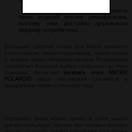
.
цена MATRIX POLAROID –
стоимость
таких изделий вполне демократична,
поэтому очки доступны практически
каждому потребителю.
Базовыми цветами очков для Matrix являются
классические тёмно-коричневые, тёмно-серые
и черные линзы. Интернет-магазин Рivdenoptika
предлагает большой выбор продукции до этим
брендом. Зачастую
заказать очки MATRIX
POLAROID
наши покупатели стараются в
преддверии летнего периода года.
Оформить заказ можно прямо на сайте нашей
онлайн-площадки, причем при оптовых заказах
общая стоимость товара становится еще более