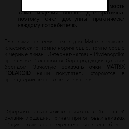
.
цена MATRIX POLAROID –
стоимость
таких изделий вполне демократична,
поэтому очки доступны практически
каждому потребителю.
Базовыми цветами очков для Matrix являются
классические тёмно-коричневые, тёмно-серые
и черные линзы. Интернет-магазин Рivdenoptika
предлагает большой выбор продукции до этим
брендом. Зачастую
заказать очки MATRIX
POLAROID
наши покупатели стараются в
преддверии летнего периода года.
Оформить заказ можно прямо на сайте нашей
онлайн-площадки, причем при оптовых заказах
общая стоимость товара становится еще более