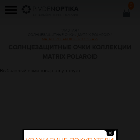
0
PIVDEN
OPTIKA
ОПТОВЫЙ ИНТЕРНЕТ МАГАЗИН
ГЛАВНАЯ
/
СОЛНЦЕЗАЩИТНЫЕ ОЧКИ
/
MATRIX POLAROID
/
MATRIX POLAROID 8370 C36-455
СОЛНЦЕЗАЩИТНЫЕ ОЧКИ КОЛЛЕКЦИИ
MATRIX POLAROID
Выбранный вами товар отсутствует.