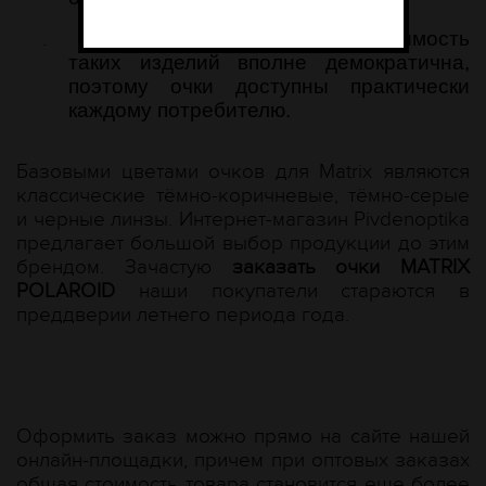
.
цена MATRIX POLAROID –
стоимость
таких изделий вполне демократична,
поэтому очки доступны практически
каждому потребителю.
Базовыми цветами очков для Matrix являются
классические тёмно-коричневые, тёмно-серые
и черные линзы. Интернет-магазин Рivdenoptika
предлагает большой выбор продукции до этим
брендом. Зачастую
заказать очки MATRIX
POLAROID
наши покупатели стараются в
преддверии летнего периода года.
Оформить заказ можно прямо на сайте нашей
онлайн-площадки, причем при оптовых заказах
общая стоимость товара становится еще более