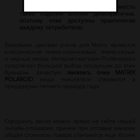
.
цена MATRIX POLAROID –
стоимость
таких изделий вполне демократична,
поэтому очки доступны практически
каждому потребителю.
Базовыми цветами очков для Matrix являются
классические тёмно-коричневые, тёмно-серые
и черные линзы. Интернет-магазин Рivdenoptika
предлагает большой выбор продукции до этим
брендом. Зачастую
заказать очки MATRIX
POLAROID
наши покупатели стараются в
преддверии летнего периода года.
Оформить заказ можно прямо на сайте нашей
онлайн-площадки, причем при оптовых заказах
общая стоимость товара становится еще более