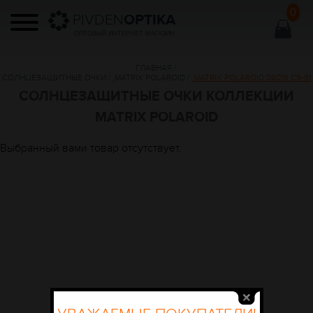
0
PIVDEN
OPTIKA
ОПТОВЫЙ ИНТЕРНЕТ МАГАЗИН
ГЛАВНАЯ
/
СОЛНЦЕЗАЩИТНЫЕ ОЧКИ
/
MATRIX POLAROID
/
MATRIX POLAROID 08018 С9-91
СОЛНЦЕЗАЩИТНЫЕ ОЧКИ КОЛЛЕКЦИИ
MATRIX POLAROID
Выбранный вами товар отсутствует.