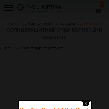
0
PIVDEN
OPTIKA
ОПТОВЫЙ ИНТЕРНЕТ МАГАЗИН
ГЛАВНАЯ
/
СОЛНЦЕЗАЩИТНЫЕ ОЧКИ
/
LUOWEITE
/
LUOWEITE 5012 C4
СОЛНЦЕЗАЩИТНЫЕ ОЧКИ КОЛЛЕКЦИИ
LUOWEITE
Выбранный вами товар отсутствует.