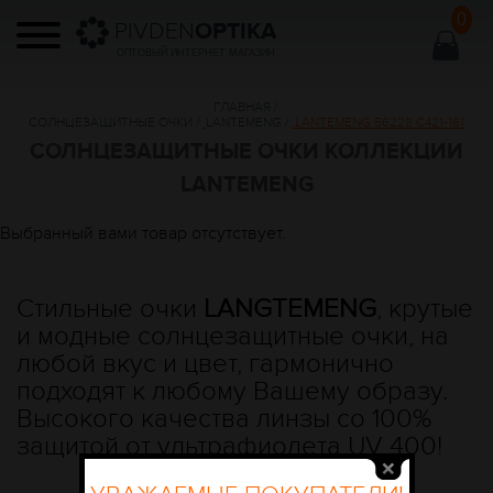
0
PIVDEN
OPTIKA
ОПТОВЫЙ ИНТЕРНЕТ МАГАЗИН
ГЛАВНАЯ
/
СОЛНЦЕЗАЩИТНЫЕ ОЧКИ
/
LANTEMENG
/
LANTEMENG 56228 C421-161
СОЛНЦЕЗАЩИТНЫЕ ОЧКИ КОЛЛЕКЦИИ
LANTEMENG
Выбранный вами товар отсутствует.
Стильные очки
L
ANGTEMENG
, крутые
и модные солнцезащитные очки, на
любой вкус и цвет, гармонично
подходят к любому Вашему образу.
Высокого качества линзы со 100%
защитой от ультрафиолета
UV
400!