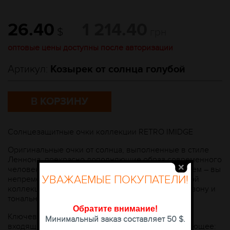
26.40
1 214.40
$
грн
оптовые цены доступны после авторизации
Артикул:
Козырек от солнца голубой
В КОРЗИНУ
Солнцезащитные очки коллекции RETRO IMIDGE
Оригинальные очки от солнца, выполненные в стиле
Леннона, прекрасно дополняющие образ современного
человека. Если вы любите оригинальность во всем – вы
УВАЖАЕМЫЕ ПОКУПАТЕЛИ!
непременно обратите внимание на модели из этой
коллекции, отличающиеся по размерному диапазону и
тональности цвета линз.
Обратите внимание
!
Ключевыми преимуществам каждого изделия,
Минимальный заказ составляет 50 $.
входящего в этот линейный ряд, является следующее: