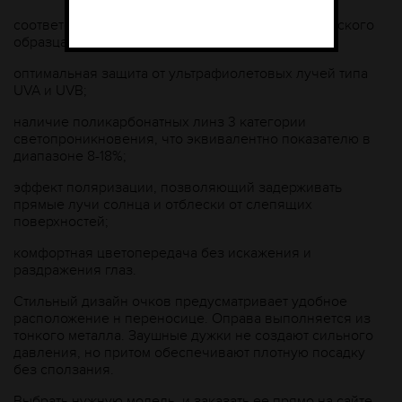
соответствие стандартным требованиям европейского
образца EN 1836: 2005+А1: 2007;
оптимальная защита от ультрафиолетовых лучей типа
UVA и UVВ;
наличие поликарбонатных линз 3 категории
светопроникновения, что эквивалентно показателю в
диапазоне 8-18%;
эффект поляризации, позволяющий задерживать
прямые лучи солнца и отблески от слепящих
поверхностей;
комфортная цветопередача без искажения и
раздражения глаз.
Стильный дизайн очков предусматривает удобное
расположение н переносице. Оправа выполняется из
тонкого металла. Заушные дужки не создают сильного
давления, но притом обеспечивают плотную посадку
без сползания.
Выбрать нужную модель, и заказать ее прямо на сайте